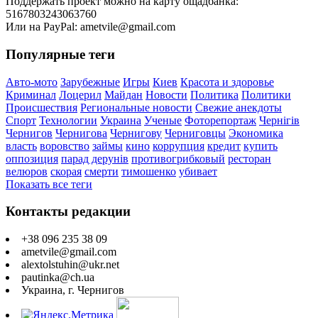
Поддержать проект можно на карту ощадбанка:
5167803243063760
Или на PayPal: ametvile@gmail.com
Популярные теги
Авто-мото
Зарубежные
Игры
Киев
Красота и здоровье
Криминал
Лоцерил
Майдан
Новости
Политика
Политики
Происшествия
Региональные новости
Свежие анекдоты
Спорт
Технологии
Украина
Ученые
Фоторепортаж
Чернігів
Чернигов
Чернигова
Чернигову
Черниговцы
Экономика
власть
воровство
займы
кино
коррупция
кредит
купить
оппозиция
парад дерунів
противогрибковый
ресторан
велюров
скорая
смерти
тимошенко
убивает
Показать все теги
Контакты редакции
+38 096 235 38 09
ametvile@gmail.com
alextolstuhin@ukr.net
pautinka@ch.ua
Украина, г. Чернигов