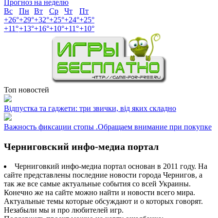
Прогноз на неделю
Вс
Пн
Вт
Ср
Чт
Пт
+
26°
+
29°
+
32°
+
25°
+
24°
+
25°
+
11°
+
13°
+
16°
+
10°
+
11°
+
10°
Топ новостей
Відпустка та гаджети: три звички, від яких складно
Важность фиксации стопы .Обращаем внимание при покупке
Черниговский инфо-медиа портал
Черниговкий инфо-медиа портал основан в 2011 году. На
сайте представлены последние новости города Чернигов, а
так же все самые актуальные события со всей Украины.
Конечно же на сайте можно найти и новости всего мира.
Актуальные темы которые обсуждают и о которых говорят.
Незабыли мы и про любителей игр.