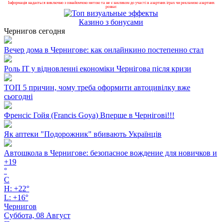
Інформація надається виключно з ознайомчою метою та не є закликом до участі в азартних іграх чи рекламою азартних
розваг.
Казино з бонусами
Чернигов сегодня
Вечер дома в Чернигове: как онлайнкино постепенно стал
Роль ІТ у відновленні економіки Чернігова після кризи
ТОП 5 причин, чому треба оформити автоцивілку вже
сьогодні
Френсіс Гойя (Francis Goya) Вперше в Чернігові!!!
Як аптеки "Подорожник" вбивають Українців
Автошкола в Чернигове: безопасное вождение для новичков и
+
19
°
C
H:
+
22°
L:
+
16°
Чернигов
Суббота, 08 Август