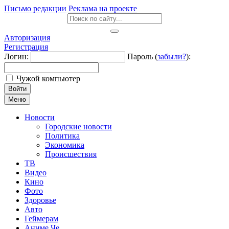
Письмо редакции
Реклама на проекте
Авторизация
Регистрация
Логин:
Пароль (
забыли?
):
Чужой компьютер
Войти
Меню
Новости
Городские новости
Политика
Экономика
Происшествия
ТВ
Видео
Кино
Фото
Здоровье
Авто
Геймерам
Аниме Че