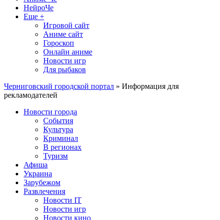
НейроЧе
Еще +
Игровой сайт
Аниме сайт
Гороскоп
Онлайн аниме
Новости игр
Для рыбаков
Черниговский городской портал
» Информация для
рекламодателей
Новости города
События
Культура
Криминал
В регионах
Туризм
Афиша
Украина
Зарубежом
Развлечения
Новости IT
Новости игр
Новости кино